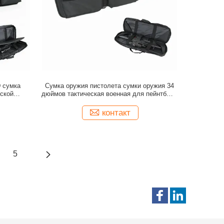
D сумка
Сумка оружия пистолета сумки оружия 34
еской
дюймов тактическая военная для пейнтбола
ная
ряда
контакт
5