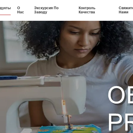
дукты
О
Экскурсия По
Контроль
Свяжит
Нас
Заводу
Качества
Нами