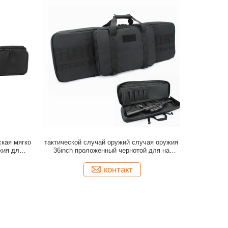
кая мягко
тактической случай оружий случая оружия
жия для
36inch проложенный чернотой для на
открытом воздухе стрельбы
контакт