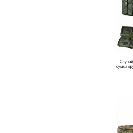
Случай
сумки ор
для 