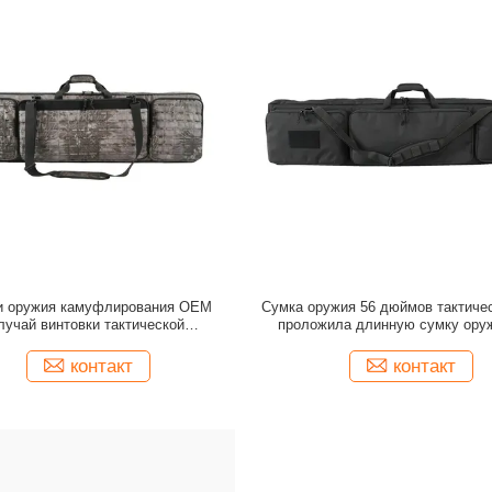
и оружия камуфлирования OEM
Сумка оружия 56 дюймов тактичес
лучай винтовки тактической
проложила длинную сумку ору
офункциональный тактический
снимая звероловства
контакт
контакт