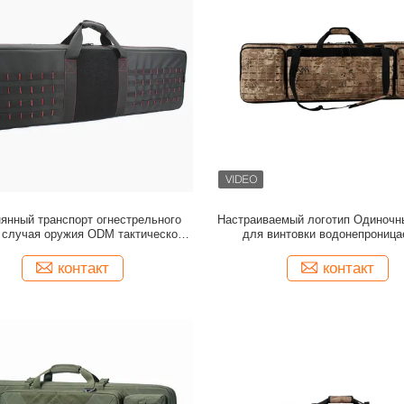
янный транспорт огнестрельного
Настраиваемый логотип Одиночн
 случая оружия ODM тактической
для винтовки водонепрониц
сумки оружия мягкий
водонепроницаемый пушечный
контакт
контакт