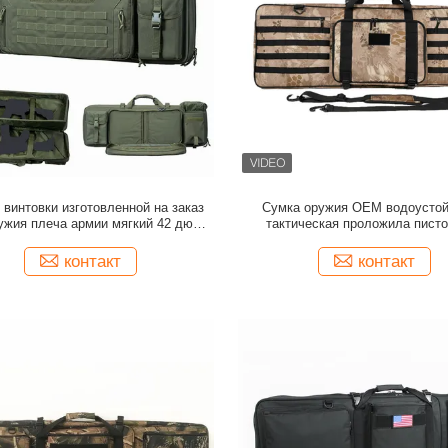
 винтовки изготовленной на заказ
Сумка оружия OEM водоусто
ужия плеча армии мягкий 42 дюйма
тактическая проложила писто
на открытом воздухе стрельбы
регулируемыми связями ве
контакт
контакт