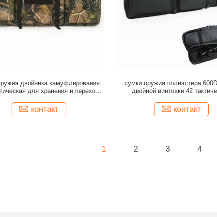
оружия двойника камуфлирования
сумки оружия полиэстера 600
тическая для хранения и перехода
двойной винтовки 42 тактич
винтовки
изготовленная на заказ чер
контакт
контакт
1
2
3
4