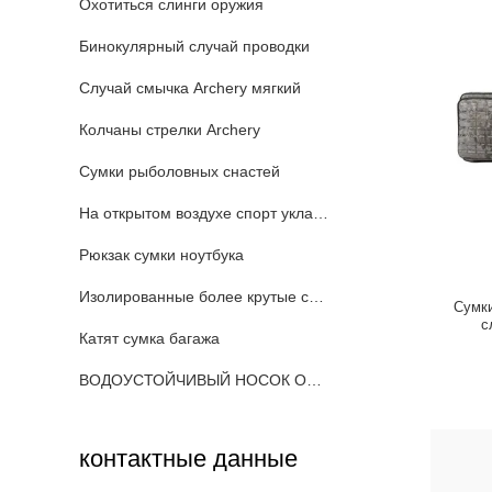
Охотиться слинги оружия
Бинокулярный случай проводки
Случай смычка Archery мягкий
Колчаны стрелки Archery
Сумки рыболовных снастей
На открытом воздухе спорт укладывают рюкзак
Рюкзак сумки ноутбука
Изолированные более крутые сумки
Сумк
с
Катят сумка багажа
мног
ВОДОУСТОЙЧИВЫЙ НОСОК ОРУЖИЯ
контактные данные