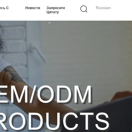
Russian
есь С
Новости
Запросите
Цитату