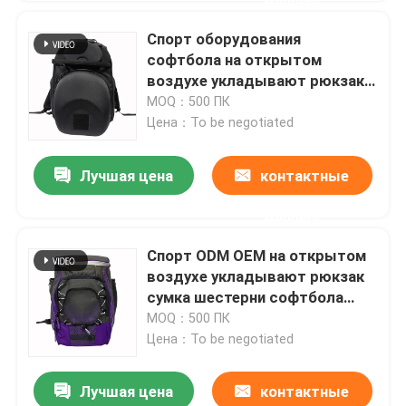
Спорт оборудования
софтбола на открытом
воздухе укладывают рюкзак
сумка бейсбольной биты 36
MOQ：500 ПК
литров
Цена：To be negotiated
Лучшая цена
контактные
данные
Спорт ODM OEM на открытом
воздухе укладывают рюкзак
сумка шестерни софтбола
100% полиэстер
MOQ：500 ПК
Цена：To be negotiated
Лучшая цена
контактные