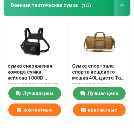
Военная тактическая сумка
(15)
сумка снаряжения
Сумка спортзала
комода сумки
спорта вещевого
нейлона 1000D
мешка 40L цвета Tan
военная тактическая
прочная с анти-
с лазером отрезала
циновкой
Лучшая цена
Лучшая цена
дизайн Molle
выскальзывания
контактные
контактные
данные
данные