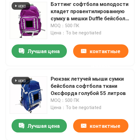
Бэттинг софтбола молодости
кладет провентилированную
сумку в мешки Duffle бейсбола
дизайна
MOQ：500 ПК
Цена：To be negotiated
Лучшая цена
контактные
данные
Рюкзак летучей мыши сумки
бейсбола софтбола ткани
Оксфорда голубой 55 литров
MOQ：500 ПК
Цена：To be negotiated
Лучшая цена
контактные
данные