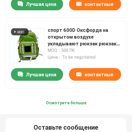
Лучшая цена
контактные
данные
спорт 600D Оксфорда на
открытом воздухе
укладывают рюкзак рюкзак
оборудования бейсбола для
MOQ：500 ПК
мальчиков
Цена：To be negotiated
Лучшая цена
контактные
данные
Домой
Осмотрите больше
Продукты
Оставьте сообщение
О нас