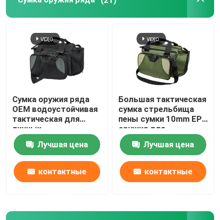
ВОДОУСТОЙЧИВЫЙ НОСОК ОРУЖИЯ
Сумка оружия ряда
Большая тактическая
OEM водоустойчивая
сумка стрельбища
тактическая для
пены сумки 10mm EPE
личных
оружия для
огнестрельных
звероловства
Лучшая цена
Лучшая цена
оружий и серого
цвета боеприпасов
черного
контактные
контактные
данные
данные