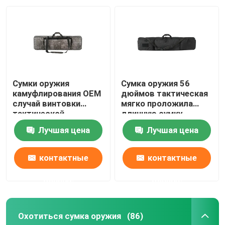
Сумка оружия ряда
Военная тактическая сумка
Сумки оружия
Сумка оружия 56
Военный тактический рюкзак
камуфлирования OEM
дюймов тактическая
случай винтовки
мягко проложила
тактической
длинную сумку
Сумка оружия пистолета
многофункциональный
оружия для снимая
Лучшая цена
Лучшая цена
тактический
звероловства
Камуфлирование охотясь рюкзак
контактные
контактные
данные
данные
Охотиться слинги оружия
Охотиться сумка оружия
(86)
Бинокулярный случай проводки