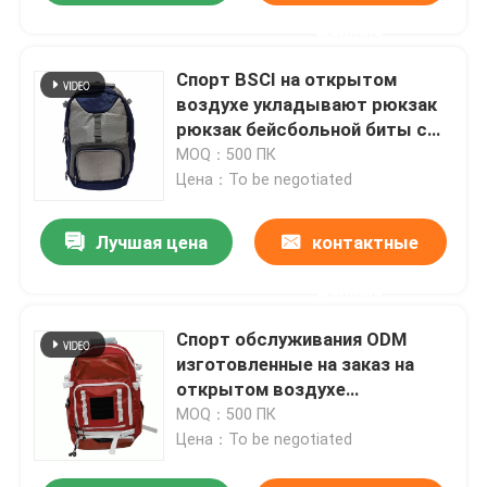
данные
Спорт BSCI на открытом
воздухе укладывают рюкзак
рюкзак бейсбольной биты с
внешним держателем шлема
MOQ：500 ПК
Цена：To be negotiated
Лучшая цена
контактные
данные
Спорт обслуживания ODM
изготовленные на заказ на
открытом воздухе
укладывают рюкзак прочный
MOQ：500 ПК
рюкзак бейсбольной биты
Цена：To be negotiated