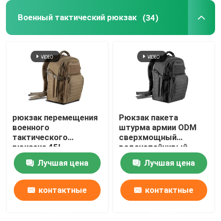
Военный тактический рюкзак
(34)
рюкзак перемещения
Рюкзак пакета
военного
штурма армии ODM
тактического
сверхмощный
рюкзака 45L
водоустойчивый
портативный
тактический
Лучшая цена
Лучшая цена
располагаясь
лагерем
контактные
контактные
данные
данные