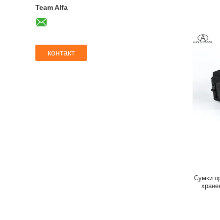
Team Alfa
контакт
Сумки о
хране
тактич
пропол