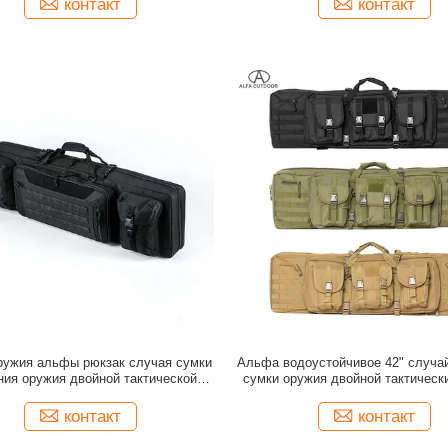
контакт
контакт
ружия альфы рюкзак случая сумки
Альфа водоустойчивое 42" случай
ния оружия двойной тактической
сумки оружия двойной тактическ
еский на открытом воздухе мягкий
открытом воздухе стрель
осканный с регулируемым ремнем
контакт
контакт