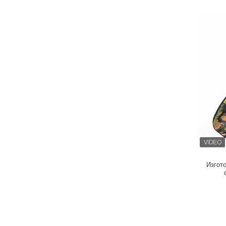
Изгот
корокос
Scoped