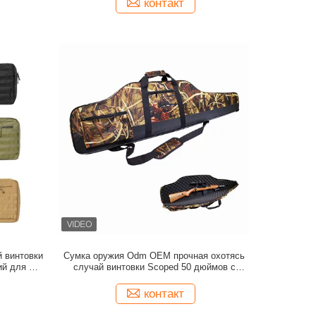
контакт
 винтовки
Сумка оружия Odm OEM прочная охотясь
ий для на
случай винтовки Scoped 50 дюймов с
бы
прокладкой пены eggshell для снимая
звероловства
контакт