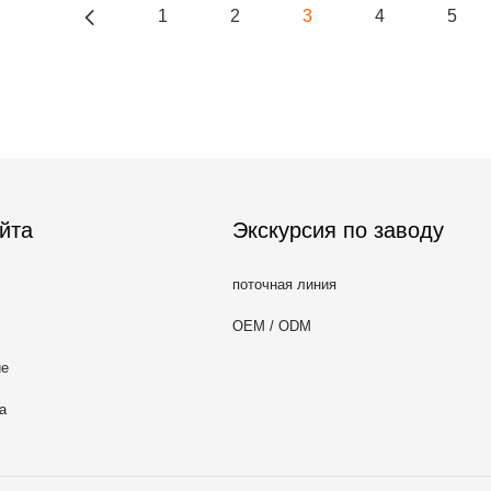
1
2
3
4
5
йта
Экскурсия по заводу
поточная линия
OEM / ODM
ие
а