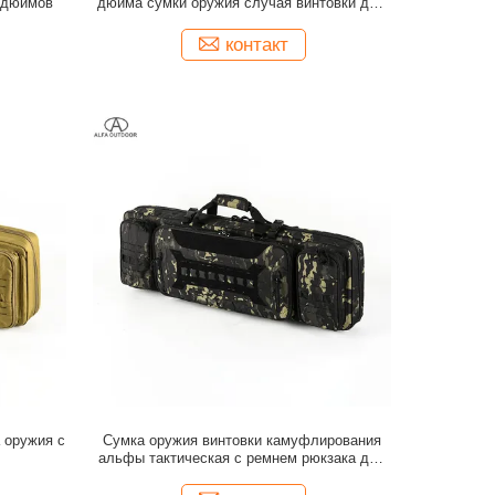
5 дюймов
дюйма сумки оружия случая винтовки для
на открытом воздухе стрельбы
контакт
 оружия с
Сумка оружия винтовки камуфлирования
альфы тактическая с ремнем рюкзака для
на открытом воздухе пользы