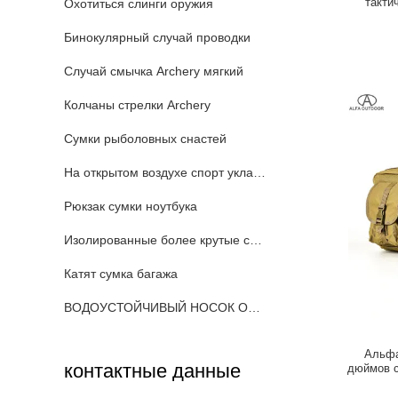
такти
Охотиться слинги оружия
Бинокулярный случай проводки
Случай смычка Archery мягкий
Колчаны стрелки Archery
Сумки рыболовных снастей
На открытом воздухе спорт укладывают рюкзак
Рюкзак сумки ноутбука
Изолированные более крутые сумки
Катят сумка багажа
ВОДОУСТОЙЧИВЫЙ НОСОК ОРУЖИЯ
Альфа
контактные данные
дюймов с