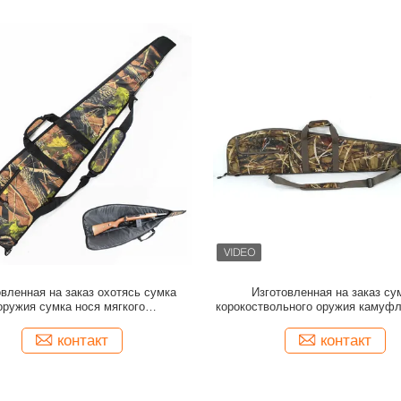
овленная на заказ охотясь сумка
Изготовленная на заказ су
оружия сумка нося мягкого
корокоствольного оружия камуф
твольного оружия случая винтовки
52 дюймов с регулируемым пл
 52 дюймов с вспомогательными
ремнем для на открытом во
контакт
контакт
карманами молнии
звероловства