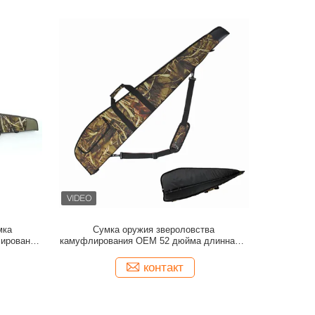
мка
Сумка оружия звероловства
лирования
камуфлирования OEM 52 дюйма длинная и
ечевым
плотной прокладка пены для защиты
здухе
вашего огнестрельного оружия
контакт