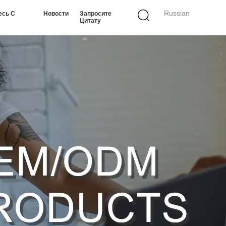
Russian
есь С
Новости
Запросите
Цитату