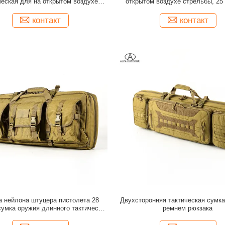
ческая для на открытом воздухе
открытом воздухе стрельбы, 2
стрельбы
контакт
контакт
 нейлона штуцера пистолета 28
Двухсторонняя тактическая сумка
умка оружия длинного тактическая
ремнем рюкзака
для пользы ряда