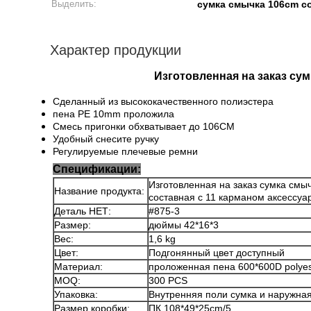
Выделить:
сумка смычка 106cm с
Характер продукции
Изготовленная на заказ сум
Сделанный из высококачественного полиэстера
пена PE 10mm проложила
Смесь пригонки обхватывает до 106CM
Удобный снесите ручку
Регулируемые плечевые ремни
Спецификации:
Изготовленная на заказ сумка смы
Название продукта:
составная с 11 карманом аксессуа
Деталь НЕТ:
#875-3
Размер:
дюймы 42*16*3
Вес:
1,6 kg
Цвет:
Подгонянный цвет доступный
Материал:
проложенная пена 600*600D polyes
MOQ:
300 PCS
Упаковка:
Внутренняя поли сумка и наружная
Размер коробки:
ПК 108*49*25cm/5