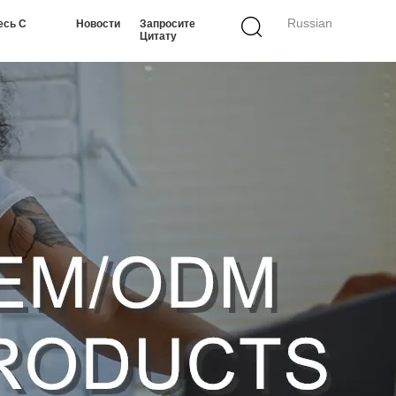
Russian
есь С
Новости
Запросите
Цитату