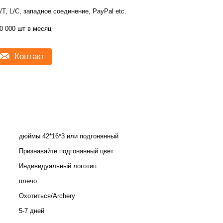
/T, L/C, западное соединение, PayPal etc.
0 000 шт в месяц
Контакт
дюймы 42*16*3 или подгонянный
Признавайте подгонянный цвет
Индивидуальный логотип
плечо
Охотиться/Archery
5-7 дней