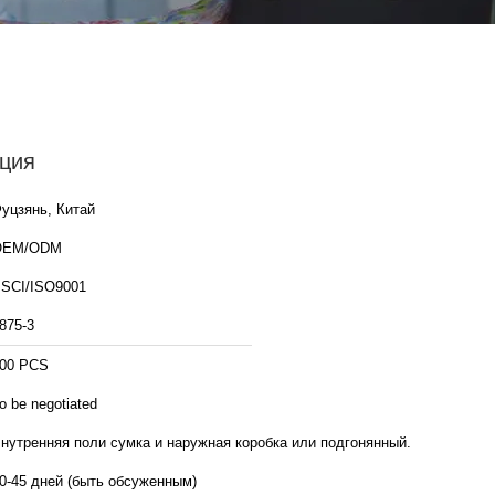
ция
уцзянь, Китай
OEM/ODM
SCI/ISO9001
875-3
00 PCS
o be negotiated
нутренняя поли сумка и наружная коробка или подгонянный.
0-45 дней (быть обсуженным)