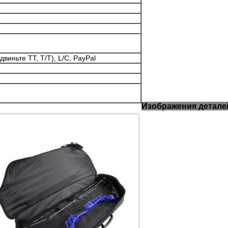
иньте TT, T/T), L/C, PayPal
Изображения детале