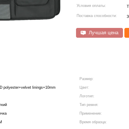
Условия оплаты:
T
Поставка способности:
3
Лучшая цена
Размер:
 polyester+velvet linings+10mm
Цвет:
Логотип:
гкий
Тип ремня:
ычка
Применение:
M
Время образца: