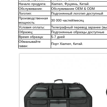
Начало продукта:
Xiamen, Фуцзянь, Китай.
Обслуживание:
Обслуживание OEM & ODM
Логотип:
Подгонянный логотип доступный
Производственная
30 000 частей/месяц
мощность:
Условия оплаты:
Телеграфный перевод заранее (выдв
Образец:
Подгонянные образцы доступные
Время образца:
5-7 дней
Обманывайте
Порт Xiamen, Китай.
гаван: