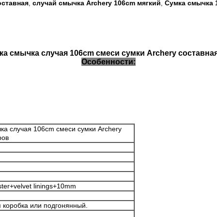
оставная
случай смычка Archery 106cm мягкий
Сумка смычка 
,
,
ка смычка случая 106cm смеси сумки Archery составна
Особенности:
чка случая 106cm смеси сумки Archery
ров
ter+velvet linings+10mm
 коробка или подгонянный.