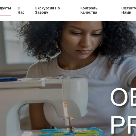
дукты
О
Экскурсия По
Контроль
Свяжит
Нас
Заводу
Качества
Нами