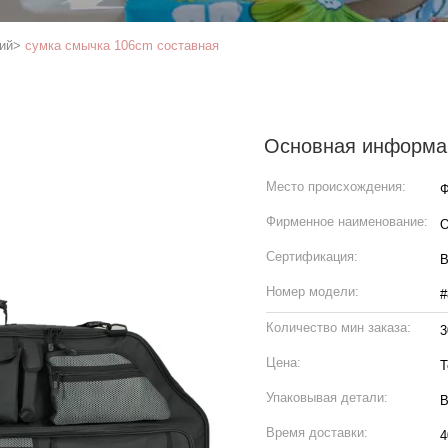
ий
>
сумка смычка 106cm составная
я
Основная информа
Место происхождения:
Ф
Фирменное наименование:
Сертификация:
B
Номер модели:
#
Количество мин заказа:
3
Цена:
T
Упаковывая детали:
В
Время доставки:
4