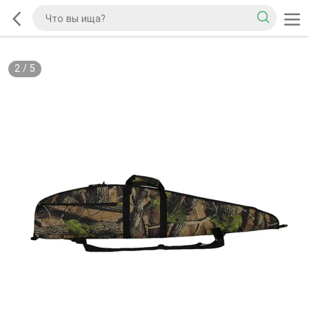
2
/
5