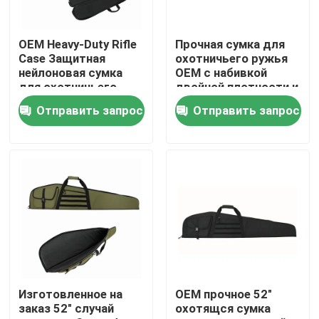
Экскурсия по заводу
OEM Heavy-Duty Rifle
Прочная сумка для
Case Защитная
охотничьего ружья
нейлоновая сумка
OEM с набивкой
Контроль качества
для охотничьего
двойной плотности и
ружья плотностью
регулируемым
Отправить запрос
Отправить запрос
600 денье
ремнем
Свяжитесь с нами
Новости
Запросите цитату
Тактическая сумка оружия
Изготовленное на
OEM прочное 52"
заказ 52" случай
охотящся сумка
Охотиться сумка оружия