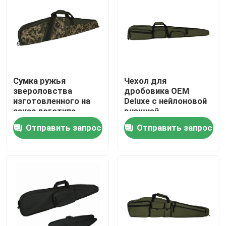
Сумка ружья
Чехол для
звероловства
дробовика OEM
изготовленного на
Deluxe с нейлоновой
заказ логотипа
внешней
роскошная для
поверхностью 600
Отправить запрос
Отправить запрос
винтовки с
денье
дополнительным
хранением
Домой
Продукты
О нас