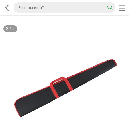
2
/
5