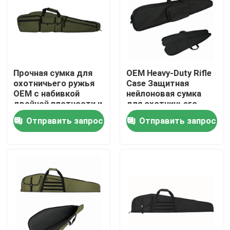
Экскурсия по заводу
Контроль качества
Прочная сумка для
OEM Heavy-Duty Rifle
охотничьего ружья
Case Защитная
OEM с набивкой
нейлоновая сумка
Свяжитесь с нами
двойной плотности и
для охотничьего
регулируемым
ружья плотностью
Отправить запрос
Отправить запрос
ремнем
600 денье
Новости
Запросите цитату
Тактическая сумка оружия
Охотиться сумка оружия