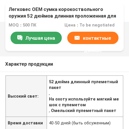
Легковес OEM сумка корокоствольного
оружия 52 дюймов длинная проложенная для
хранения и пользы охотиться
MOQ：500 ПК
Цена：To be negotiated
Лучшая цена
контактные
данные
Характер продукции
52 дюйма длинный пулеметный
пакет
,
Высокий свет:
На охоту используйте мягкий ме
шок с пулеметом
,
Омельский пулеметный пакет
Время доставки
40-50 дней (быть обсуженным)