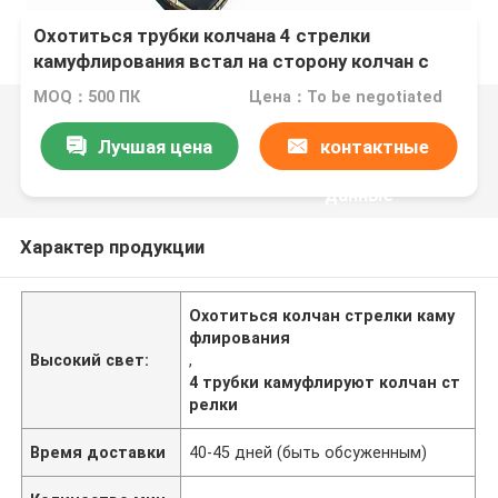
Охотиться трубки колчана 4 стрелки
камуфлирования встал на сторону колчан с
поясом для на открытом воздухе стрельбы
MOQ：500 ПК
Цена：To be negotiated
Лучшая цена
контактные
данные
Характер продукции
Охотиться колчан стрелки каму
флирования
Высокий свет:
,
4 трубки камуфлируют колчан ст
релки
Время доставки
40-45 дней (быть обсуженным)