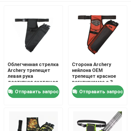
Облегченная стрелка
Сторона Archery
Archery трепещет
нейлона OEM
левая рука
трепещет красное
доступная охотящся
регулируемое с 3
колчан стрелки
случаями трубки
Отправить запрос
Отправить запрос
Домой
стрелки
Продукты
О нас