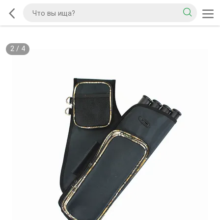
2
/
4