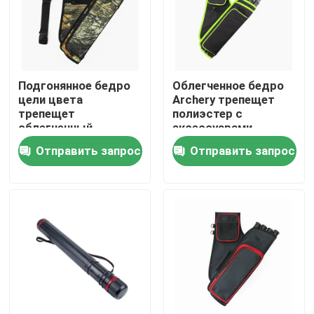
Экскурсия по заводу
Контроль качества
Подгонянное бедро
Облегченное бедро
цели цвета
Archery трепещет
трепещет
полиэстер с
облегченный,
аксессуарами
Свяжитесь с нами
который встали на
карманом и поясом
Отправить запрос
Отправить запрос
сторону колчан для
на открытом
Новости
воздухе стрельбы
Запросите цитату
Тактическая сумка оружия
Охотиться сумка оружия