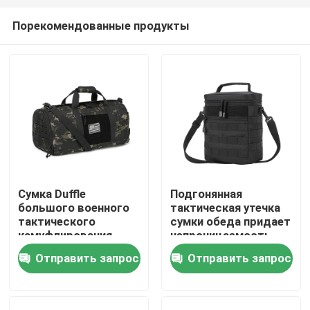
Порекомендованные продукты
Сумка Duffle
Подгонянная
большого военного
тактическая утечка
Домой
тактического
сумки обеда придает
камуфлирования
непроницаемость
сумки
сумка Tote набора
Отправить запрос
Отправить запрос
Продукты
изготовленного на
подкладок обеда
заказ черная
PEVA
тактическая
О нас