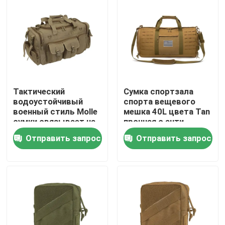
Экскурсия по заводу
Контроль качества
Тактический
Сумка спортзала
Свяжитесь с нами
водоустойчивый
спорта вещевого
военный стиль Molle
мешка 40L цвета Tan
сумки связывает на
прочная с анти-
Новости
открытом воздухе
циновкой
Отправить запрос
Отправить запрос
сумку ряда
выскальзывания
перемещения
Запросите цитату
Тактическая сумка оружия
Охотиться сумка оружия