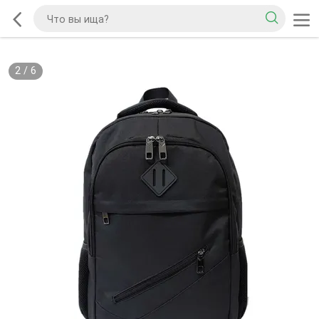
2
/
6