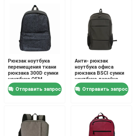
Рюкзак ноутбука
Анти- рюкзак
перемещения ткани
ноутбука офиса
рюкзака 300D сумки
рюкзака BSCI сумки
ноутбука OEM
ноутбука дизайна
классический для
похищения
Отправить запрос
Отправить запрос
школы
Домой
Продукты
О нас