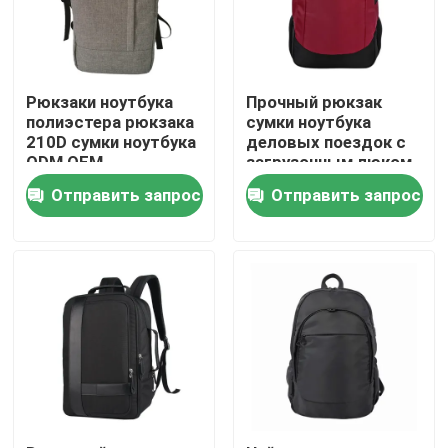
Экскурсия по заводу
Рюкзаки ноутбука
Прочный рюкзак
Контроль качества
полиэстера рюкзака
сумки ноутбука
210D сумки ноутбука
деловых поездок с
ODM OEM
загрузочным люком
облегченные
USB
Свяжитесь с нами
Отправить запрос
Отправить запрос
Новости
Запросите цитату
Тактическая сумка оружия
Охотиться сумка оружия