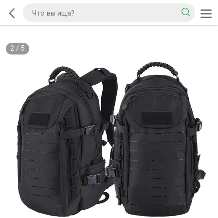
2
/
5