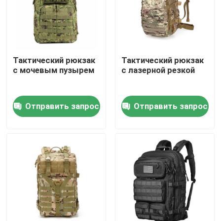
Экскурсия по заводу
Контроль качества
Тактический рюкзак
Тактический рюкзак
с мочевым пузырем
с лазерной резкой
Свяжитесь с нами
Отправить запрос
Отправить запрос
Новости
Запросите цитату
Тактическая сумка оружия
Охотиться сумка оружия