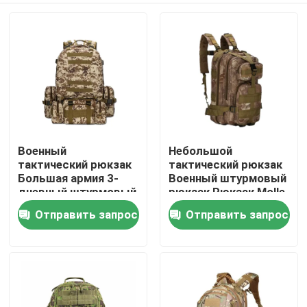
Военный
Небольшой
тактический рюкзак
тактический рюкзак
Большая армия 3-
Военный штурмовый
дневный штурмовый
рюкзак Рюкзак Molle
пакет
сумка
Отправить запрос
Отправить запрос
Домой
Продукты
О нас