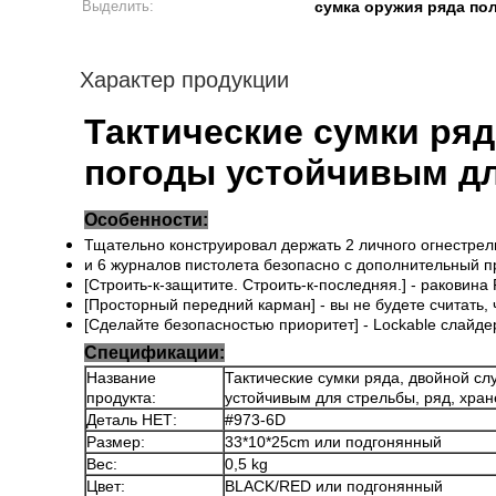
Выделить:
сумка оружия ряда по
Характер продукции
Тактические сумки ряд
погоды устойчивым дл
Особенности:
Тщательно конструировал держать 2 личного огнестрел
и 6 журналов пистолета безопасно с дополнительный п
[Строить-к-защитите. Строить-к-последняя.] - раковин
[Просторный передний карман] - вы не будете считать,
[Сделайте безопасностью приоритет] - Lockable слайде
Спецификации:
Название
Тактические сумки ряда, двойной сл
продукта:
устойчивым для стрельбы, ряд, хра
Деталь НЕТ:
#973-6D
Размер:
33*10*25cm или подгонянный
Вес:
0,5 kg
Цвет:
BLACK/RED или подгонянный