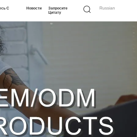
Russian
есь С
Новости
Запросите
Цитату