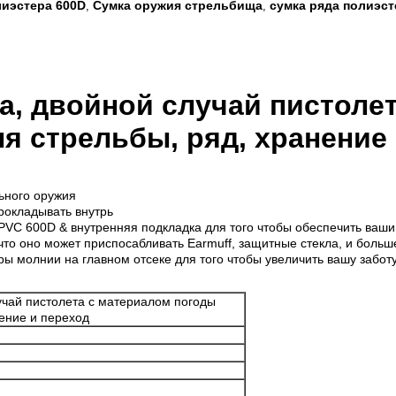
лиэстера 600D
Сумка оружия стрельбища
сумка ряда полиэст
,
,
а, двойной случай пистоле
я стрельбы, ряд, хранение 
ьного оружия
рокладывать внутрь
а PVC 600D & внутренняя подкладка для того чтобы обеспечить ваш
 что оно может приспосабливать Earmuff, защитные стекла, и больш
ры молнии на главном отсеке для того чтобы увеличить вашу забот
учай пистолета с материалом погоды
нение и переход