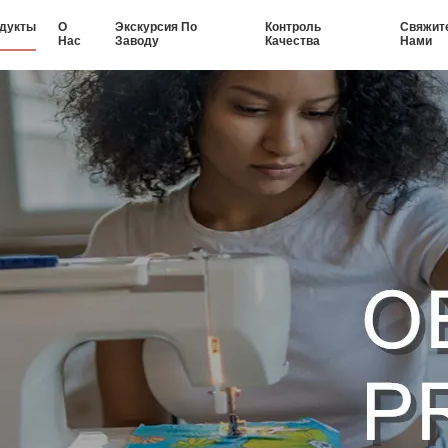
дукты
О
Экскурсия По
Контроль
Свяжит
Нас
Заводу
Качества
Нами