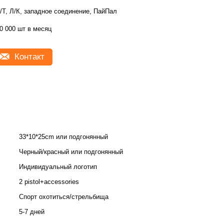
/Т, Л/К, западное соединение, ПайПал
0 000 шт в месяц
Контакт
33*10*25cm или подгонянный
Черный/красный или подгонянный
Индивидуальный логотип
2 pistol+accessories
Спорт охотиться/стрельбища
5-7 дней