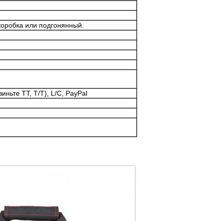
коробка или подгонянный.
ньте TT, T/T), L/C, PayPal