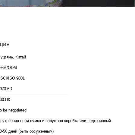
ция
уцзянь, Китай
OEM/ODM
SCI/ISO 9001
973-6D
00 ПК
o be negotiated
нутренняя поли сумка и наружная коробка или подгонянный.
0-50 дней (быть обсуженным)