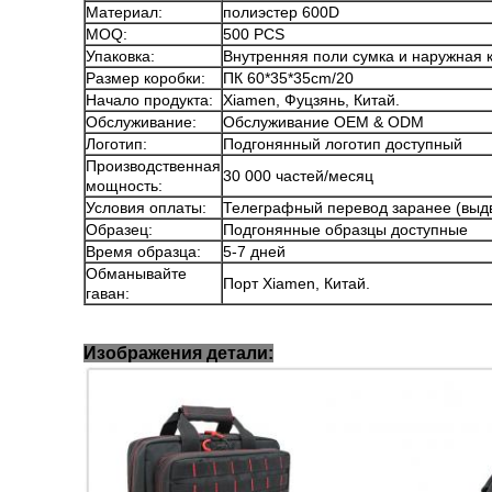
Материал:
полиэстер 600D
MOQ:
500 PCS
Упаковка:
Внутренняя поли сумка и наружная 
Размер коробки:
ПК 60*35*35cm/20
Начало продукта:
Xiamen, Фуцзянь, Китай.
Обслуживание:
Обслуживание OEM & ODM
Логотип:
Подгонянный логотип доступный
Производственная
30 000 частей/месяц
мощность:
Условия оплаты:
Телеграфный перевод заранее (выдви
Образец:
Подгонянные образцы доступные
Время образца:
5-7 дней
Обманывайте
Порт Xiamen, Китай.
гаван:
Изображения детали: