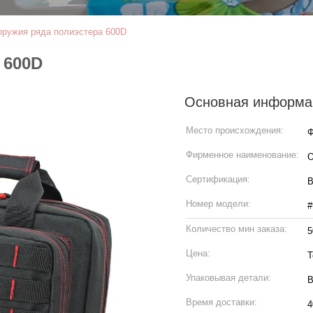
оружия ряда полиэстера 600D
 600D
Основная информа
Место происхождения:
Ф
Фирменное наименование:
Сертификация:
B
Номер модели:
#
Количество мин заказа:
5
Цена:
T
Упаковывая детали:
В
Время доставки:
4