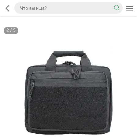
2
/
5