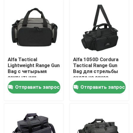
Alfa Tactical
Alfa 1050D Cordura
Lightweight Range Gun
Tactical Range Gun
Bag с четырьмя
Bag для стрельбы
закрытыми
охота на заказ
наружными
логотип
Отправить запрос
Отправить запрос
карманами для
Домой
стрельбы на
расстоянии
Продукты
О нас