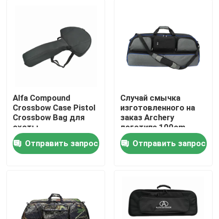
Alfa Compound
Случай смычка
Crossbow Case Pistol
изготовленного на
Crossbow Bag для
заказ Archery
охоты
логотипа 100cm
прочного составной
Отправить запрос
Отправить запрос
с плечевым ремнем
Домой
для на открытом
воздухе
звероловства
Продукты
О нас