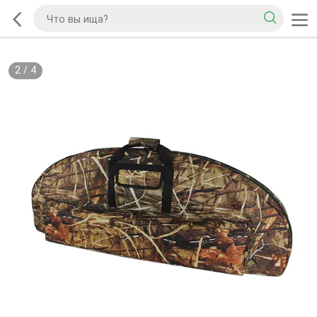
2
/
4