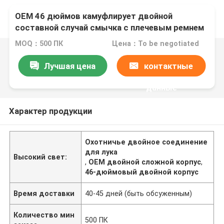
OEM 46 дюймов камуфлирует двойной
составной случай смычка с плечевым ремнем
и карманом стрелки для звероловства
MOQ：500 ПК
Цена：To be negotiated
Лучшая цена
контактные
данные
Характер продукции
Охотничье двойное соединение
для лука
Высокий свет:
,
OEM двойной сложной корпус
,
46-дюймовый двойной корпус
Время доставки
40-45 дней (быть обсуженным)
Количество мин
500 ПК