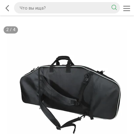
2
/
4