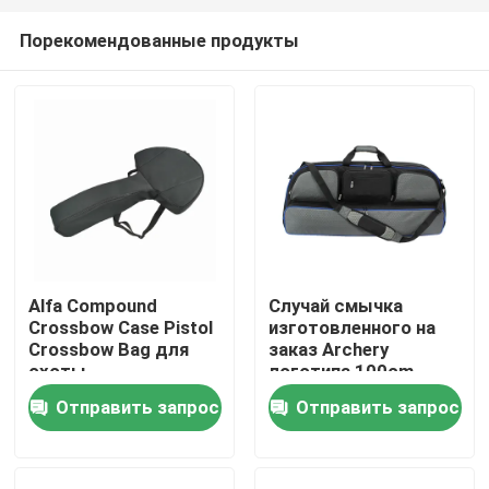
Порекомендованные продукты
Alfa Compound
Случай смычка
Crossbow Case Pistol
изготовленного на
Домой
Crossbow Bag для
заказ Archery
охоты
логотипа 100cm
прочного составной
Отправить запрос
Отправить запрос
Продукты
с плечевым ремнем
для на открытом
воздухе
звероловства
О нас