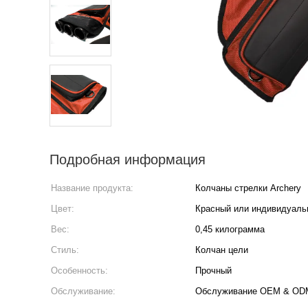
Подробная информация
Название продукта:
Колчаны стрелки Archery
Цвет:
Красный или индивидуаль
Вес:
0,45 килограмма
Стиль:
Колчан цели
Особенность:
Прочный
Обслуживание:
Обслуживание OEM & OD