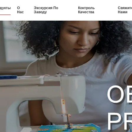
дукты
О
Экскурсия По
Контроль
Свяжит
Нас
Заводу
Качества
Нами