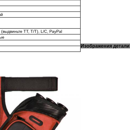
ый
выдвиньте TT, T/T), L/C, PayPal
ые
Изображения детали