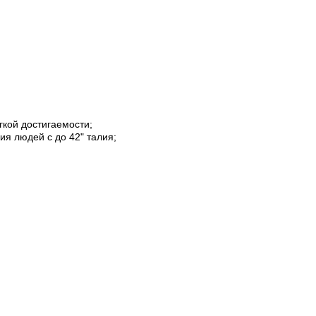
гкой достигаемости;
я людей с до 42" талия;