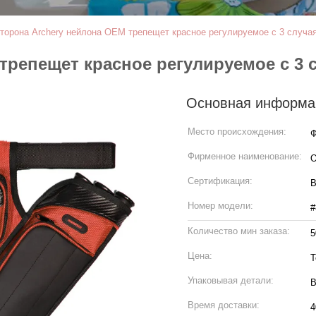
торона Archery нейлона OEM трепещет красное регулируемое с 3 случая
трепещет красное регулируемое с 3 
Основная информа
Место происхождения:
Ф
Фирменное наименование:
Сертификация:
B
Номер модели:
#
Количество мин заказа:
5
Цена:
T
Упаковывая детали:
В
Время доставки:
4