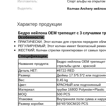
Изготовитель:
Спорт альфы на открытом
Выделить:
Колчан Archery нейло
Характер продукции
Бедро нейлона OEM трепещет с 3 случаями тр
Особенности:
ПРАКТИЧЕСКИ; Этот колчан для стрелок передняя облицо
РЕГУЛИРУЕМЫЙ; Этот колчан имеет безопасный ремень 
ЖЕСТКИЙ; Колчан стрелки проектирован от самых про
Спецификации:
Бедро нейлона OEM трепещет с
Название продукта:
стрельбы цели - красной
Деталь НЕТ:
#8722-RED
Размер:
Дюймы 17.5*5.5*2 или подгоня
Вес:
0,45 kg
Цвет:
КРАСНЫЙ или подгонянный
Материал:
трубки 1680D Polyester+Plastic
MOQ:
500 PCS
Упаковка:
Внутренняя поли сумка и нару
Размер коробки:
66*45*30CM/20 PCS