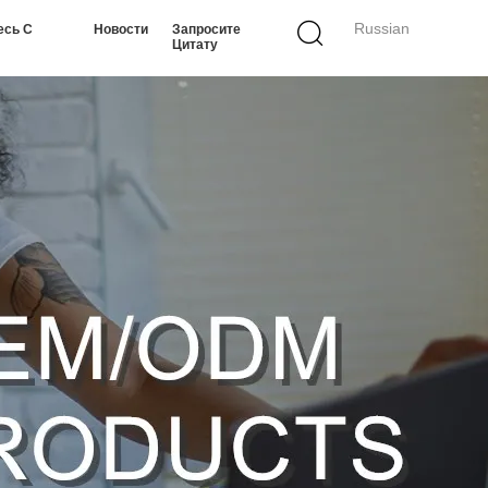
Russian
есь С
Новости
Запросите
Цитату