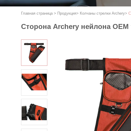
Главная страница
>
Продукция
>
Колчаны стрелки Archery
>
С
Сторона Archery нейлона OEM 