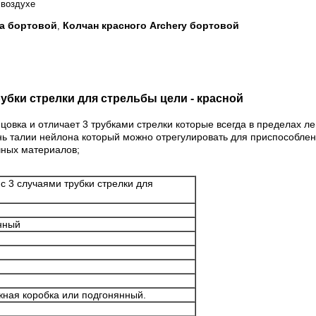
 воздухе
на бортовой
Колчан красного Archery бортовой
,
убки стрелки для стрельбы цели - красной
вка и отличает 3 трубками стрелки которые всегда в пределах ле
талии нейлона который можно отрегулировать для приспособлени
чных материалов;
 3 случаями трубки стрелки для
нный
жная коробка или подгонянный.